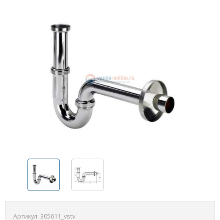
Артикул:
305611_vstv