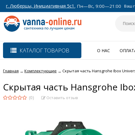
г. Люберцы, Инициативная 5с1
, Пн—Вс, 9:00—21:00
Ваш г
КАТАЛОГ ТОВАРОВ
О НАС
ОПЛАТ
Главная
Комплектующие
Скрытая часть Hansgrohe Ibox Univer
→
→
Скрытая часть Hansgrohe Ibox
(0)
Оставить отзыв