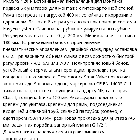
PROSYS 120 P Встраиваемая инсталляция для монтажа
подвесных унитазов. Для монтажа с гипсокартонной стеной.
Рама тестирована нагрузкой 400 кг; устойчива к коррозии и
царапинам. Легкая и быстрая установка при помощи системы
EasyFix system. Сливной патрубок регулируется по глубине.
Регулируемая высота от 0 до 200 мм. Минимальная толщина
180 мм. Встраиваемый бачок с фронтальным
пневматическим управлением. Двойной смыв, пред-установка
6/3 л. Три варианта объема смыва с возможностью быстрой
регулировки - 4/2, 6/3 или 7/3 л. Полипропиленовый бачок,
устойчивый к термальным перепадам; прокладка против
конденсата в комплекте. Технология SmartValve позволяет
экономить до 9 л воды в день; маркировка CE EN 14055 CL1;
тихий клапан, соответствующий стандарту NF, категория
Class I; толщина бачка 120 мм. Аксессуары в комплекте:
крепеж для унитаза, крепежи для рамы, подсоединения
входящей и сливной труб, сливной патрубок (колено) с
адаптором ?90/110 мм, резиновая прокладка для унитаза ?45
мм, защитная коробка, запорный клапан G 1/2 ".
Для монтажа с панелями смыва (заказываются
дополнительно):