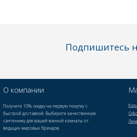
Подпишитесь н
О компании
Ма
Кор
Получите 10% скидку на первую покупку с
быстрой доставкой. Выберите качественную
Офо
сантехнику для вашей ванной комнаты от
Лич
ведущих мировых брендов.