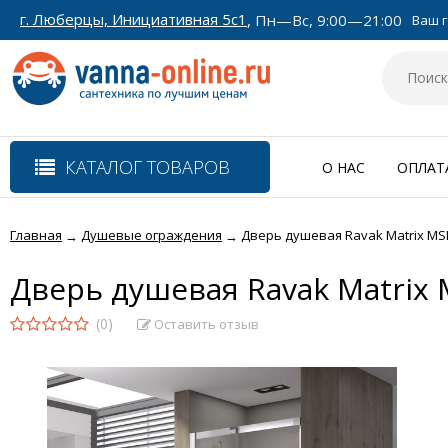
г. Люберцы, Инициативная 5с1
, Пн—Вс, 9:00—21:00
Ваш г
КАТАЛОГ ТОВАРОВ
О НАС
ОПЛАТ
Главная
Душевые ограждения
Дверь душевая Ravak Matrix MS
→
→
Дверь душевая Ravak Matrix 
(0)
Оставить отзыв