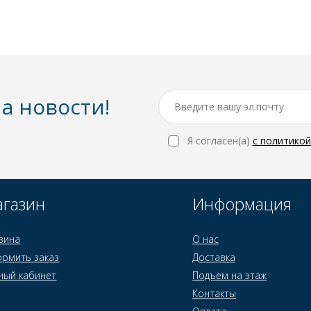
а новости!
Я согласен(a)
с политико
газин
Информация
зина
О нас
рмить заказ
Доставка
ный кабинет
Подъем на этаж
Контакты