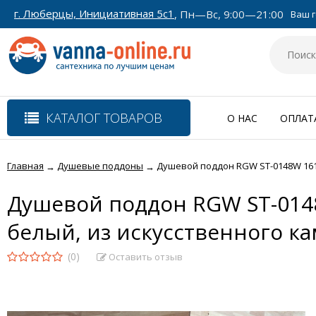
г. Люберцы, Инициативная 5с1
, Пн—Вс, 9:00—21:00
Ваш г
КАТАЛОГ ТОВАРОВ
О НАС
ОПЛАТ
Главная
Душевые поддоны
Душевой поддон RGW ST-0148W 16152
→
→
Душевой поддон RGW ST-0148
белый, из искусственного к
(0)
Оставить отзыв