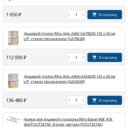
1 650
₽
В корзину
Душевой уголок Riho Artic A402 GA78200 135 x 30 см
L/P, стекло прозрачное (GA78200)
112 000
₽
В корзину
Душевой уголок Riho Artic A404 GA34200 135 x 30 см
L/P, стекло прозрачное (GA34200)
136 480
₽
В корзину
Ножки для душевого поддона Riho Basel 408, 418,
434 POOTSET65, 8 опор, металл (POOTSET65)