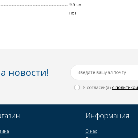
9.5 см
нет
а новости!
Я согласен(a)
с политико
газин
Информация
зина
О нас