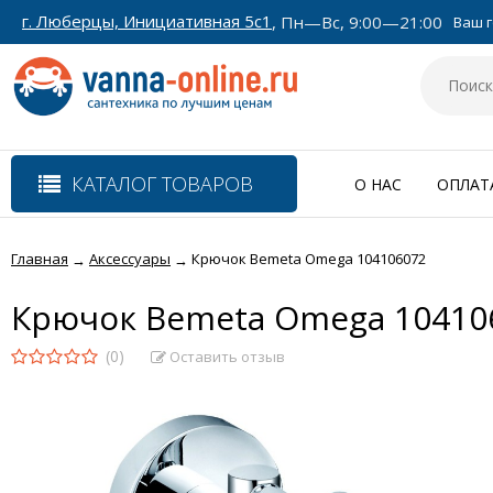
г. Люберцы, Инициативная 5с1
, Пн—Вс, 9:00—21:00
Ваш г
КАТАЛОГ ТОВАРОВ
О НАС
ОПЛАТ
Главная
Аксессуары
Крючок Bemeta Omega 104106072
→
→
Крючок Bemeta Omega 10410
(0)
Оставить отзыв