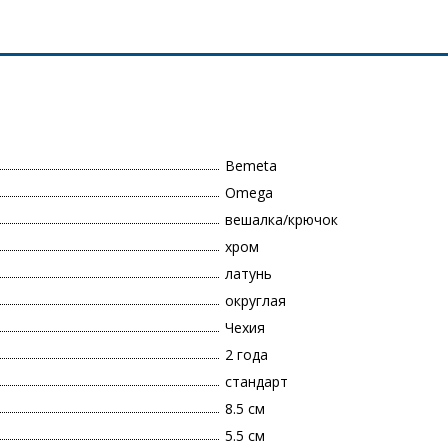
Bemeta
Omega
вешалка/крючок
хром
латунь
округлая
Чехия
2 года
стандарт
8.5 см
5.5 см