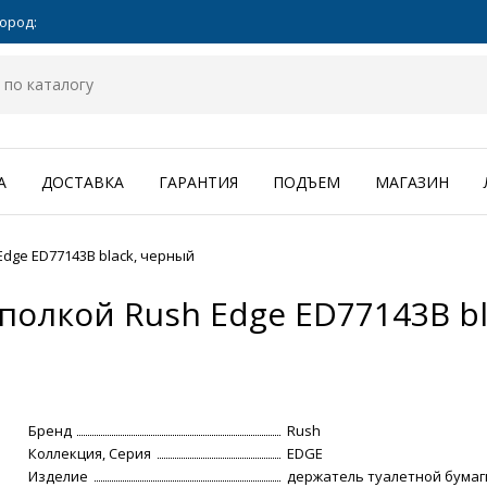
ород:
А
ДОСТАВКА
ГАРАНТИЯ
ПОДЪЕМ
МАГАЗИН
dge ED77143B black, черный
полкой Rush Edge ED77143B b
Бренд
Rush
Коллекция, Серия
EDGE
Изделие
держатель туалетной бумаг