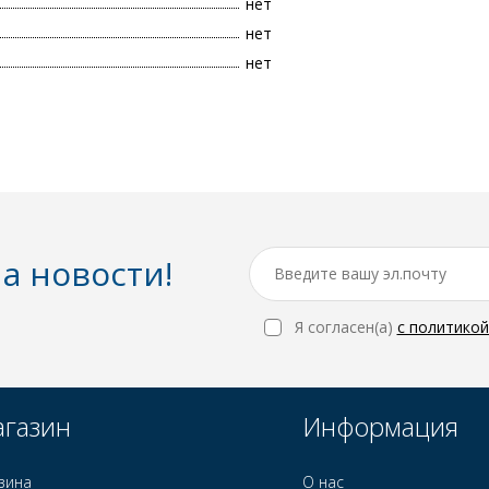
нет
нет
нет
а новости!
Я согласен(a)
с политико
газин
Информация
зина
О нас