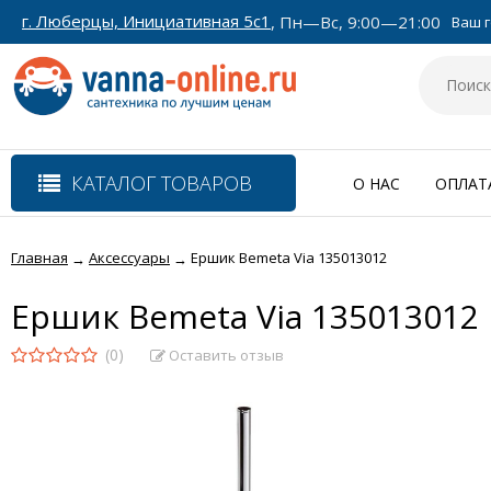
г. Люберцы, Инициативная 5с1
, Пн—Вс, 9:00—21:00
Ваш г
КАТАЛОГ ТОВАРОВ
О НАС
ОПЛАТ
Главная
Аксессуары
Ершик Bemeta Via 135013012
→
→
Ершик Bemeta Via 135013012
(0)
Оставить отзыв