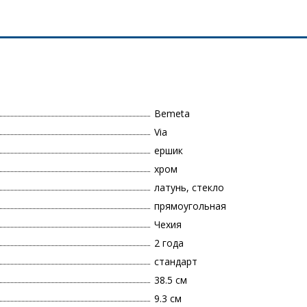
Bemeta
Via
ершик
хром
латунь, стекло
прямоугольная
Чехия
2 года
стандарт
38.5 см
9.3 см