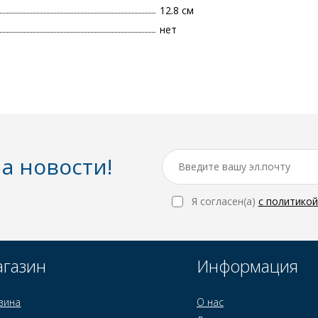
12.8 см
нет
а новости!
Я согласен(a)
с политико
газин
Информация
зина
О нас