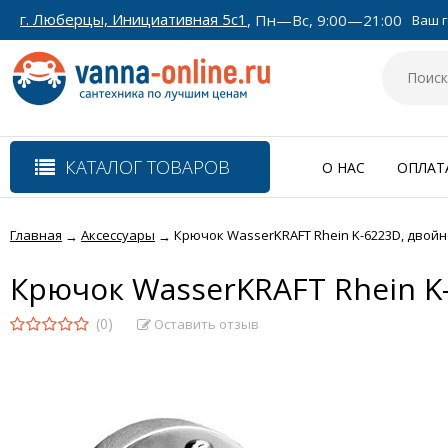
г. Люберцы, Инициативная 5с1
, Пн—Вс, 9:00—21:00
Ваш г
КАТАЛОГ ТОВАРОВ
О НАС
ОПЛАТ
Главная
Аксессуары
Крючок WasserKRAFT Rhein K-6223D, двой
→
→
Крючок WasserKRAFT Rhein K
(0)
Оставить отзыв