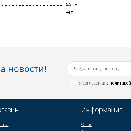
6.5 см
нет
а новости!
Я согласен(a)
с политико
газин
Информация
зина
О нас