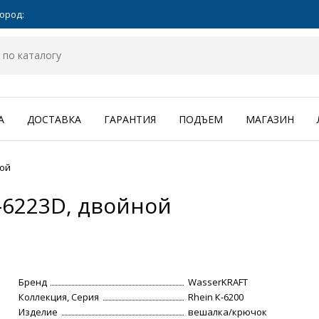
ород:
А
ДОСТАВКА
ГАРАНТИЯ
ПОДЪЕМ
МАГАЗИН
ной
-6223D, двойной
Бренд
WasserKRAFT
Коллекция, Серия
Rhein К-6200
Изделие
вешалка/крючок