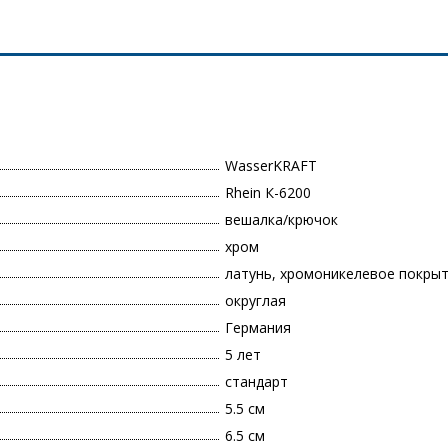
WasserKRAFT
Rhein К-6200
вешалка/крючок
хром
латунь, хромоникелевое покры
округлая
Германия
5 лет
стандарт
5.5 см
6.5 см