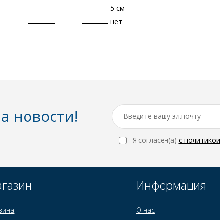
5 см
нет
а новости!
Я согласен(a)
с политико
газин
Информация
зина
О нас