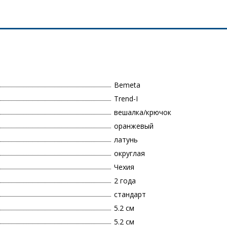
Bemeta
Trend-I
вешалка/крючок
оранжевый
латунь
округлая
Чехия
2 года
стандарт
5.2 см
5.2 см