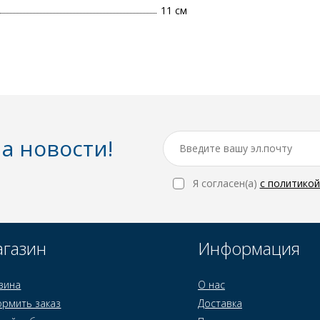
11 см
а новости!
Я согласен(a)
с политико
газин
Информация
зина
О нас
рмить заказ
Доставка