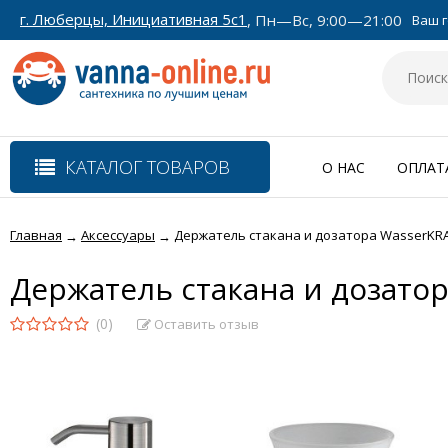
г. Люберцы, Инициативная 5с1
, Пн—Вс, 9:00—21:00
Ваш г
КАТАЛОГ ТОВАРОВ
О НАС
ОПЛАТ
Главная
Аксессуары
Держатель стакана и дозатора WasserKRA
→
→
Держатель стакана и дозато
(0)
Оставить отзыв