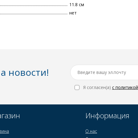
11.8 см
нет
а новости!
Я согласен(a)
с политико
газин
Информация
зина
О нас