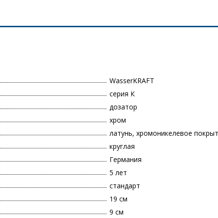
WasserKRAFT
серия К
дозатор
хром
латунь, хромоникелевое покры
круглая
Германия
5 лет
стандарт
19 см
9 см