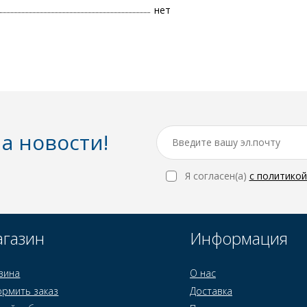
нет
а новости!
Я согласен(a)
с политико
газин
Информация
зина
О нас
рмить заказ
Доставка