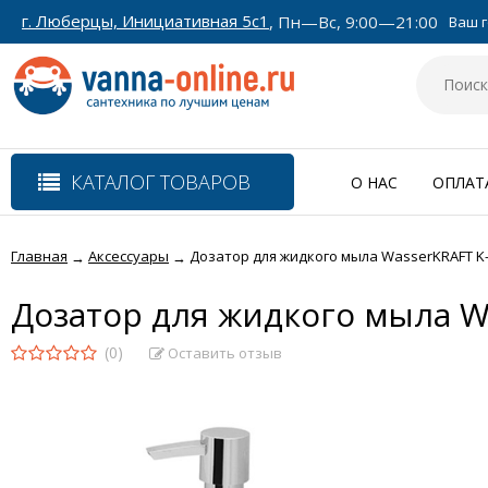
г. Люберцы, Инициативная 5с1
, Пн—Вс, 9:00—21:00
Ваш г
КАТАЛОГ ТОВАРОВ
О НАС
ОПЛАТ
Главная
Аксессуары
Дозатор для жидкого мыла WasserKRAFT K
→
→
Дозатор для жидкого мыла W
(0)
Оставить отзыв