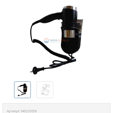
Артикул:
945233058