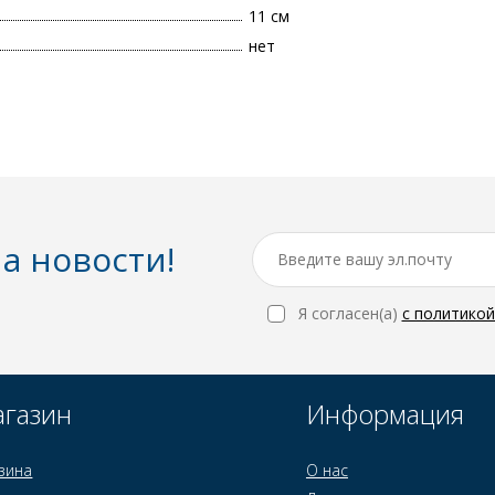
11 см
нет
а новости!
Я согласен(a)
с политико
газин
Информация
зина
О нас