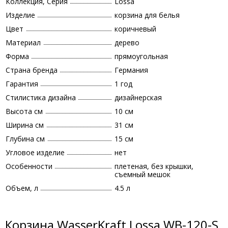
Коллекция, Серия
Lossa
Изделие
корзина для белья
Цвет
коричневый
Материал
дерево
Форма
прямоугольная
Страна бренда
Германия
Гарантия
1 год
Стилистика дизайна
дизайнерская
Высота см
10 см
Ширина см
31 см
Глубина см
15 см
Угловое изделие
нет
Особенности
плетеная, без крышки,
съемный мешок
Объем, л
4.5 л
Корзина WasserKraft Lossa WB-120-S