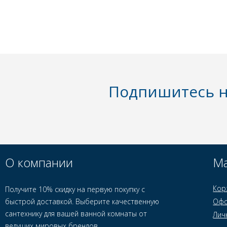
Подпишитесь н
О компании
Ма
Кор
Получите 10% скидку на первую покупку с
быстрой доставкой. Выберите качественную
Офо
сантехнику для вашей ванной комнаты от
Лич
ведущих мировых брендов.