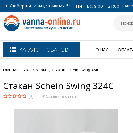
г. Люберцы, Инициативная 5с1
, Пн—Вс, 9:00—21:00
Ваш г
КАТАЛОГ ТОВАРОВ
О НАС
ОПЛАТ
Главная
Аксессуары
Стакан Schein Swing 324C
→
→
Стакан Schein Swing 324C
(0)
Оставить отзыв