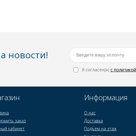
а новости!
Я согласен(a)
с политико
газин
Информация
зина
О нас
рмить заказ
Доставка
ный кабинет
Подъем на этаж