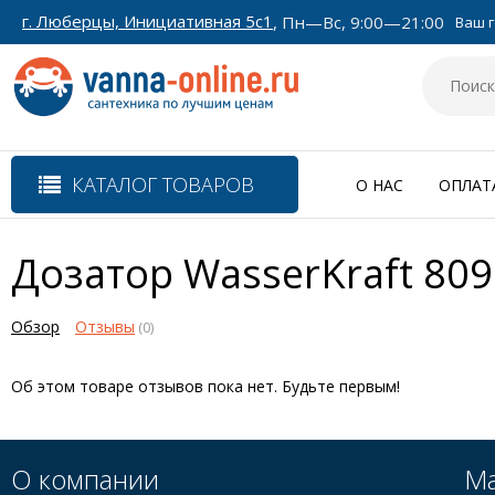
г. Люберцы, Инициативная 5с1
, Пн—Вс, 9:00—21:00
Ваш г
КАТАЛОГ ТОВАРОВ
О НАС
ОПЛАТ
Дозатор WasserKraft 809
Обзор
Отзывы
(0)
Об этом товаре отзывов пока нет. Будьте первым!
О компании
Ма