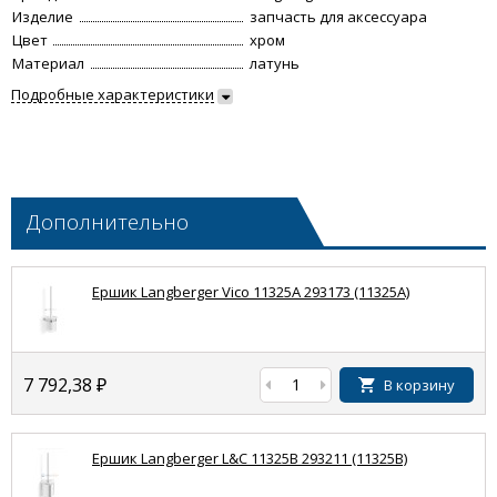
Изделие
запчасть для аксессуара
Цвет
хром
Материал
латунь
Подробные характеристики
Дополнительно
Ершик Langberger Vico 11325A 293173 (11325A)
7 792,38
₽
В корзину
Ершик Langberger L&C 11325B 293211 (11325B)