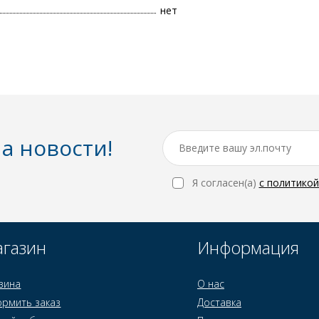
нет
а новости!
Я согласен(a)
с политико
газин
Информация
зина
О нас
рмить заказ
Доставка