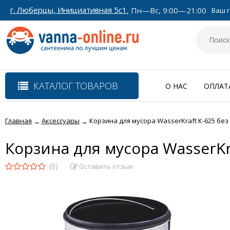
г. Люберцы, Инициативная 5с1
, Пн—Вс, 9:00—21:00
Ваш г
КАТАЛОГ ТОВАРОВ
О НАС
ОПЛАТ
Главная
Аксессуары
Корзина для мусора WasserKraft К-625 без
→
→
Корзина для мусора WasserKr
(0)
Оставить отзыв