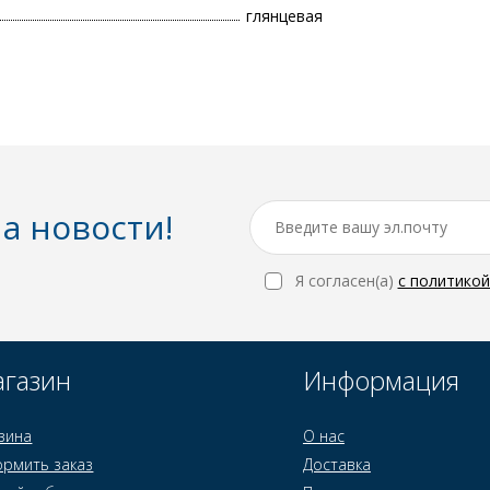
глянцевая
а новости!
Я согласен(a)
с политико
газин
Информация
зина
О нас
рмить заказ
Доставка