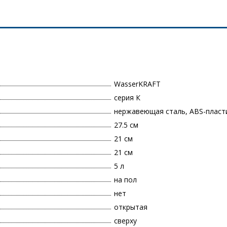
WasserKRAFT
серия К
нержавеющая сталь, ABS-пласт
27.5 см
21 см
21 см
5 л
на пол
нет
открытая
сверху