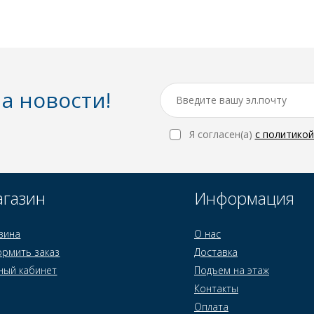
а новости!
Я согласен(a)
с политико
газин
Информация
зина
О нас
рмить заказ
Доставка
ный кабинет
Подъем на этаж
Контакты
Оплата