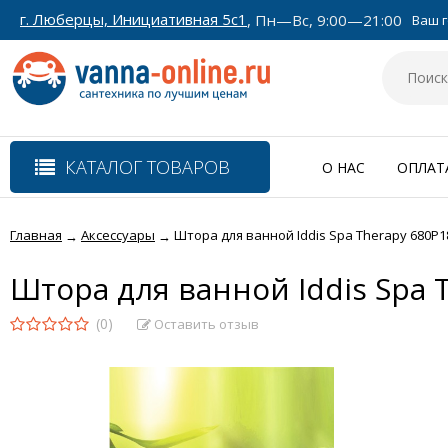
г. Люберцы, Инициативная 5с1
, Пн—Вс, 9:00—21:00
Ваш г
КАТАЛОГ ТОВАРОВ
О НАС
ОПЛАТ
Главная
Аксессуары
Штора для ванной Iddis Spa Therapy 680P1
→
→
Штора для ванной Iddis Spa 
(0)
Оставить отзыв