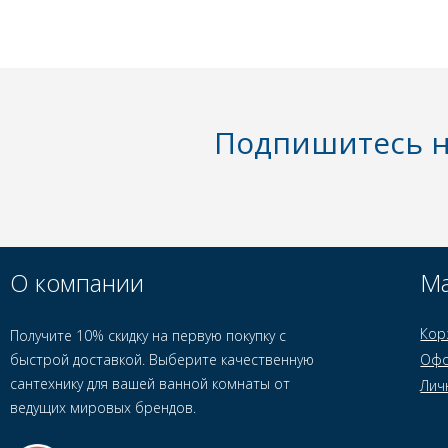
Подпишитесь н
О компании
Ма
Кор
Получите 10% скидку на первую покупку с
быстрой доставкой. Выберите качественную
Офо
сантехнику для вашей ванной комнаты от
Лич
ведущих мировых брендов.