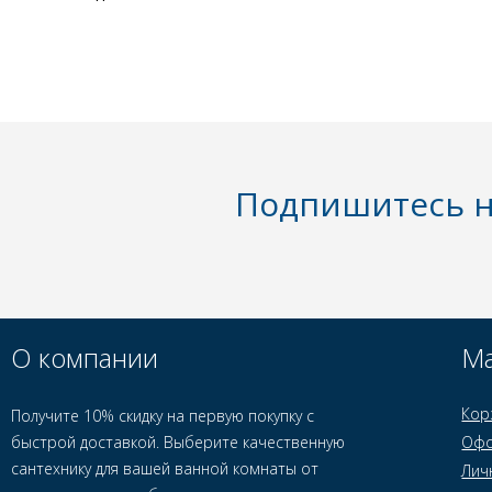
Подпишитесь н
О компании
Ма
Кор
Получите 10% скидку на первую покупку с
быстрой доставкой. Выберите качественную
Офо
сантехнику для вашей ванной комнаты от
Лич