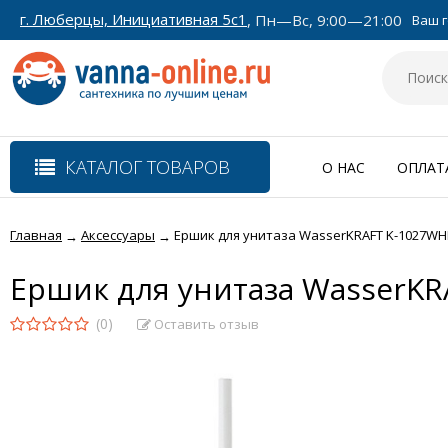
г. Люберцы, Инициативная 5с1
, Пн—Вс, 9:00—21:00
Ваш г
КАТАЛОГ ТОВАРОВ
О НАС
ОПЛАТ
Главная
Аксессуары
Ершик для унитаза WasserKRAFT K-1027WH
→
→
Ершик для унитаза WasserKR
(0)
Оставить отзыв