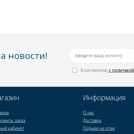
а новости!
Я согласен(a)
с политико
газин
Информация
зина
О нас
рмить заказ
Доставка
ный кабинет
Подъем на этаж