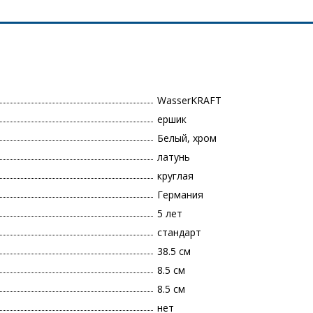
WasserKRAFT
ершик
Белый, хром
латунь
круглая
Германия
5 лет
стандарт
38.5 см
8.5 см
8.5 см
нет