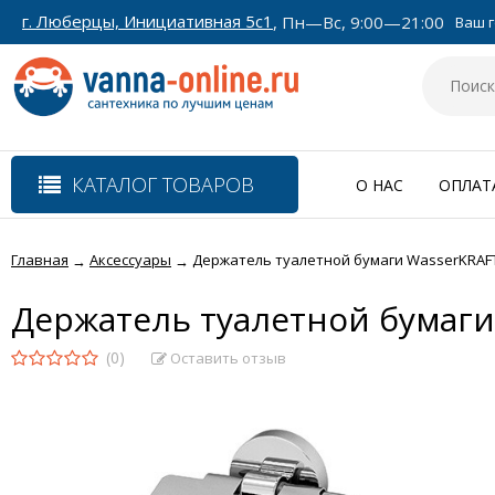
г. Люберцы, Инициативная 5с1
, Пн—Вс, 9:00—21:00
Ваш г
КАТАЛОГ ТОВАРОВ
О НАС
ОПЛАТ
Главная
Аксессуары
Держатель туалетной бумаги WasserKRAFT
→
→
Держатель туалетной бумаги
(0)
Оставить отзыв