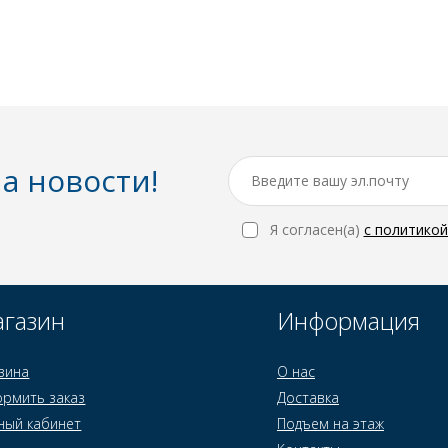
а новости!
Я согласен(a)
с политико
газин
Информация
зина
О нас
рмить заказ
Доставка
ный кабинет
Подъем на этаж