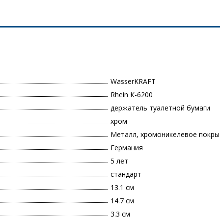
WasserKRAFT
Rhein К-6200
держатель туалетной бумаги
хром
Металл, хромоникелевое покры
Германия
5 лет
стандарт
13.1 см
14.7 см
3.3 см