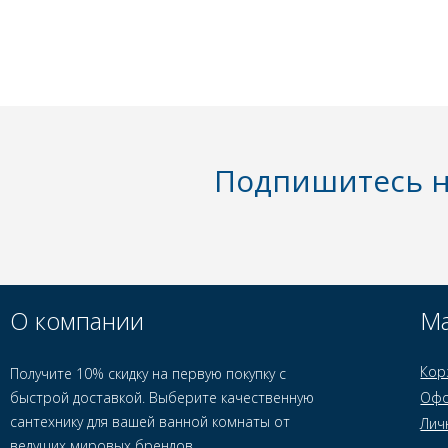
Подпишитесь н
О компании
Ма
Кор
Получите 10% скидку на первую покупку с
быстрой доставкой. Выберите качественную
Офо
сантехнику для вашей ванной комнаты от
Лич
ведущих мировых брендов.