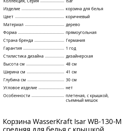
Коллекция, Серия
Isar
Изделие
корзина для белья
Цвет
коричневый
Материал
дерево
Форма
прямоугольная
Страна бренда
Германия
Гарантия
1 год
Стилистика дизайна
дизайнерская
Высота см
48 см
Ширина см
41 см
Глубина см
30 см
Угловое изделие
нет
Особенности
плетеная, с крышкой,
съемный мешок
Корзина WasserKraft Isar WB-130-M
средняя для белья с крышкой