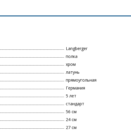
Langberger
полка
хром
латунь
прямоугольная
Германия
5 лет
стандарт
56 см
24 см
27 см