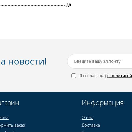
да
а новости!
Я согласен(a)
с политико
газин
Информация
зина
О нас
рмить заказ
Доставка