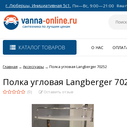
г. Люберцы, Инициативная 5с1
, Пн—Вс, 9:00—21:00
Ваш г
КАТАЛОГ ТОВАРОВ
О НАС
ОПЛАТ
Главная
Аксессуары
Полка угловая Langberger 70252
→
→
Полка угловая Langberger 70
(0)
Оставить отзыв