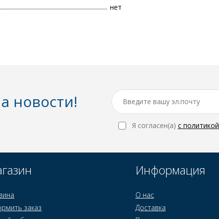
нет
а новости!
Я согласен(a)
с политико
газин
Информация
зина
О нас
рмить заказ
Доставка