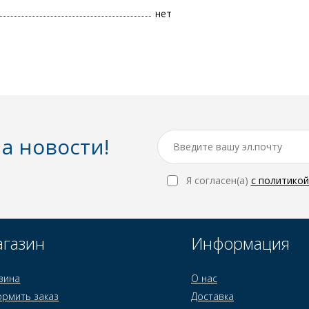
нет
а новости!
Я согласен(a)
с политико
газин
Информация
зина
О нас
рмить заказ
Доставка