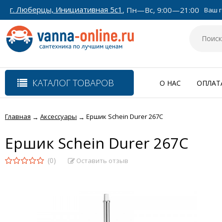
г. Люберцы, Инициативная 5с1
, Пн—Вс, 9:00—21:00
Ваш г
КАТАЛОГ ТОВАРОВ
О НАС
ОПЛАТ
Главная
Аксессуары
Ершик Schein Durer 267C
→
→
Ершик Schein Durer 267C
(0)
Оставить отзыв