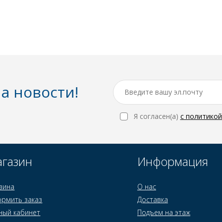
а новости!
Я согласен(a)
с политико
газин
Информация
зина
О нас
рмить заказ
Доставка
ный кабинет
Подъем на этаж