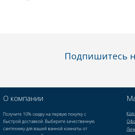
Подпишитесь н
О компании
Ма
Кор
Получите 10% скидку на первую покупку с
быстрой доставкой. Выберите качественную
Офо
сантехнику для вашей ванной комнаты от
Лич