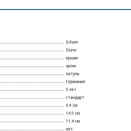
Schein
Durer
ершик
хром
латунь
Германия
5 лет
стандарт
5.9 см
14.5 см
11.4 см
нет