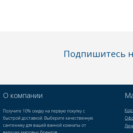
Подпишитесь н
О компании
Ма
Кор
Получите 10% скидку на первую покупку с
быстрой доставкой. Выберите качественную
Офо
сантехнику для вашей ванной комнаты от
Лич
ведущих мировых брендов.