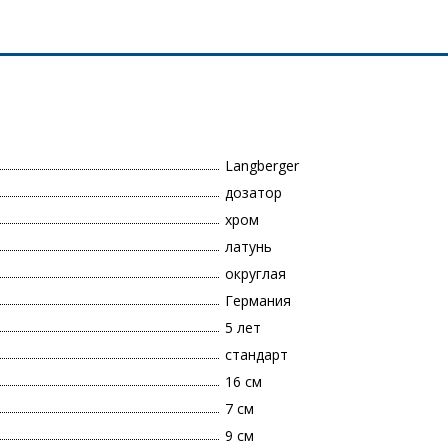
Langberger
дозатор
хром
латунь
округлая
Германия
5 лет
стандарт
16 см
7 см
9 см