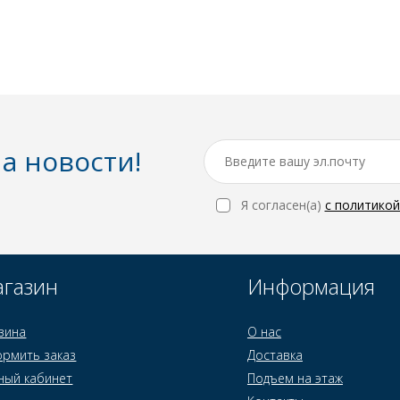
а новости!
Я согласен(a)
с политико
газин
Информация
зина
О нас
рмить заказ
Доставка
ный кабинет
Подъем на этаж