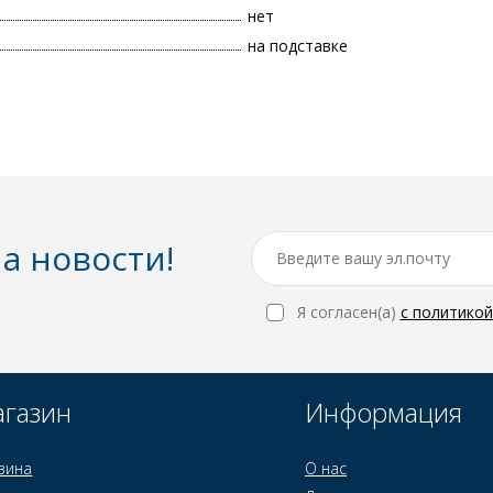
нет
на подставке
а новости!
Я согласен(a)
с политико
газин
Информация
зина
О нас