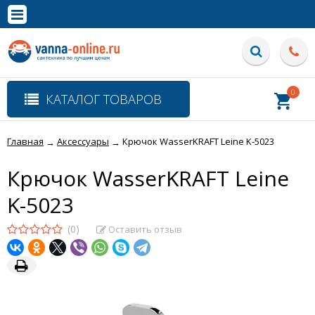
×
Полная версия сайта
0
КАТАЛОГ ТОВАРОВ
Главная
Аксессуары
Крючок WasserKRAFT Leine K-5023
→
→
Крючок WasserKRAFT Leine
K-5023
(0)
Оставить отзыв