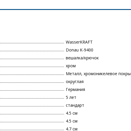
WasserKRAFT
Donau K-9400
вешалка/крючок
хром
Металл, хромоникелевое покры
округлая
Германия
5 лет
стандарт
4.5 см
4.5 см
4.7 см