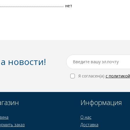
нет
а новости!
Я согласен(a)
с политико
газин
Информация
зина
О нас
рмить заказ
Доставка