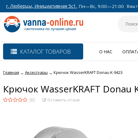
г. Люберцы, Инициативная 5с1
, Пн—Вс, 9:00—21:00
Ваш г
КАТАЛОГ ТОВАРОВ
О НАС
ОПЛАТ
Главная
Аксессуары
Крючок WasserKRAFT Donau K-9423
→
→
Крючок WasserKRAFT Donau K
(0)
Оставить отзыв