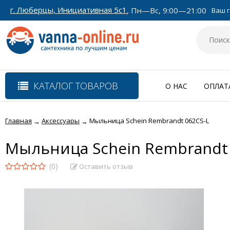
г. Люберцы, Инициативная 5с1
, Пн—Вс, 9:00—21:00
Ваш г
КАТАЛОГ ТОВАРОВ
О НАС
ОПЛАТ
Главная
Аксессуары
Мыльница Schein Rembrandt 062CS-L
→
→
Мыльница Schein Rembrandt 
(0)
Оставить отзыв