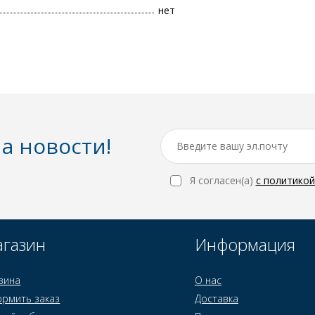
нет
а новости!
Я согласен(a)
с политико
газин
Информация
зина
О нас
рмить заказ
Доставка