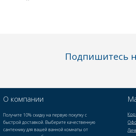
Подпишитесь н
О компании
Ма
Кор
Получите 10% скидку на первую покупку с
быстрой доставкой. Выберите качественную
Офо
сантехнику для вашей ванной комнаты от
Лич