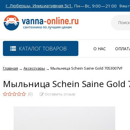
г. Люберцы, Инициативная 5с1
, Пн—Вс, 9:00—21:00
Ваш г
КАТАЛОГ ТОВАРОВ
О НАС
ОПЛАТ
Главная
Аксессуары
Мыльница Schein Saine Gold 7053007VF
→
→
Мыльница Schein Saine Gold 
(0)
Оставить отзыв