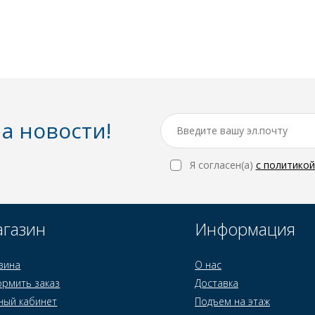
а новости!
Я согласен(a)
с политико
газин
Информация
зина
О нас
рмить заказ
Доставка
ный кабинет
Подъем на этаж