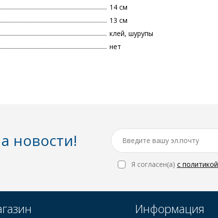
14 см
13 см
клей, шурупы
нет
а новости!
Я согласен(a)
с политико
газин
Информация