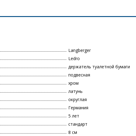
Langberger
Ledro
держатель туалетной бумаги
подвесная
хром
латунь
округлая
Германия
5 лет
стандарт
8 см