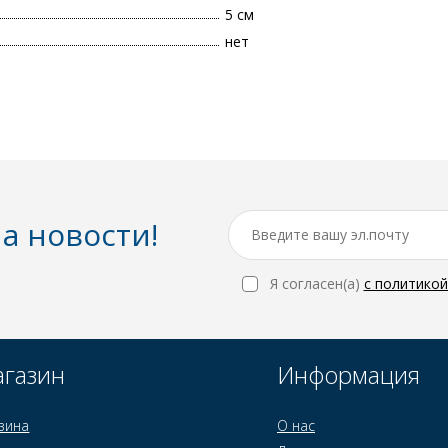
5 см
нет
а новости!
Я согласен(a)
с политико
газин
Информация
зина
О нас