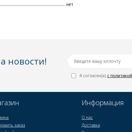
нет
а новости!
Я согласен(a)
с политико
газин
Информация
зина
О нас
рмить заказ
Доставка