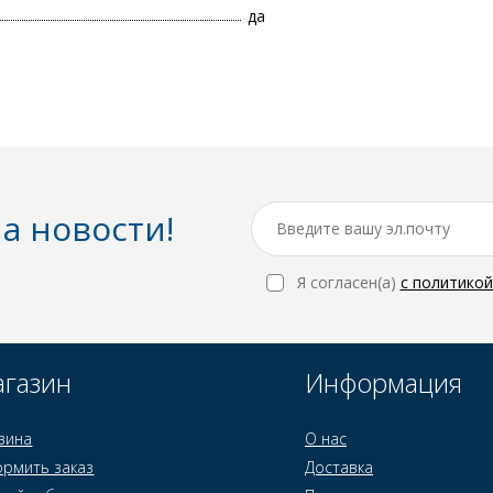
да
а новости!
Я согласен(a)
с политико
газин
Информация
зина
О нас
рмить заказ
Доставка