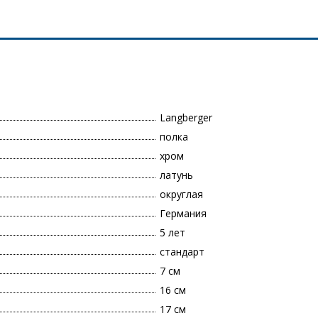
Langberger
полка
хром
латунь
округлая
Германия
5 лет
стандарт
7 см
16 см
17 см