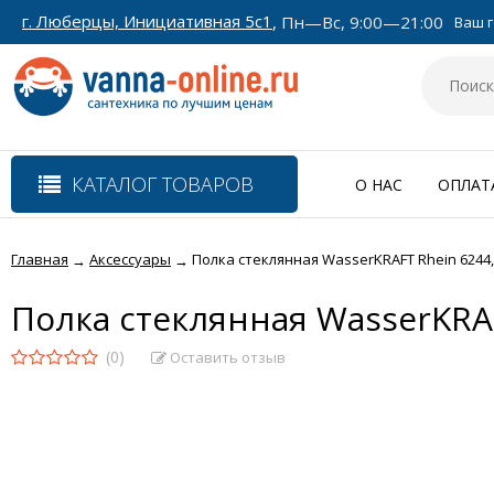
г. Люберцы, Инициативная 5с1
, Пн—Вс, 9:00—21:00
Ваш г
КАТАЛОГ ТОВАРОВ
О НАС
ОПЛАТ
Главная
Аксессуары
Полка стеклянная WasserKRAFT Rhein 6244,
→
→
Полка стеклянная WasserKRAF
(0)
Оставить отзыв