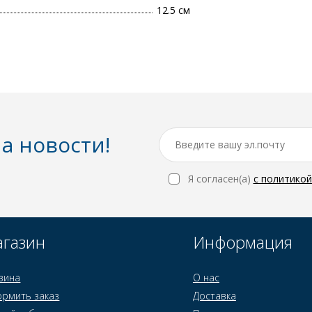
12.5 см
а новости!
Я согласен(a)
с политико
газин
Информация
зина
О нас
рмить заказ
Доставка