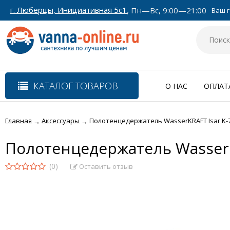
г. Люберцы, Инициативная 5с1
, Пн—Вс, 9:00—21:00
Ваш г
КАТАЛОГ ТОВАРОВ
О НАС
ОПЛАТ
Главная
Аксессуары
Полотенцедержатель WasserKRAFT Isar K-7
→
→
Полотенцедержатель WasserKR
(0)
Оставить отзыв