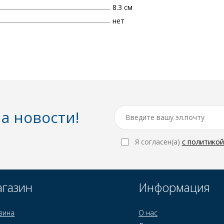
8.3 см
нет
а новости!
Я согласен(a)
с политико
газин
Информация
зина
О нас