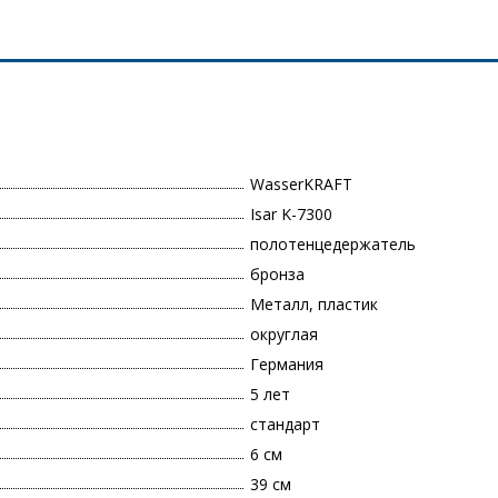
WasserKRAFT
Isar K-7300
полотенцедержатель
бронза
Металл, пластик
округлая
Германия
5 лет
стандарт
6 см
39 см