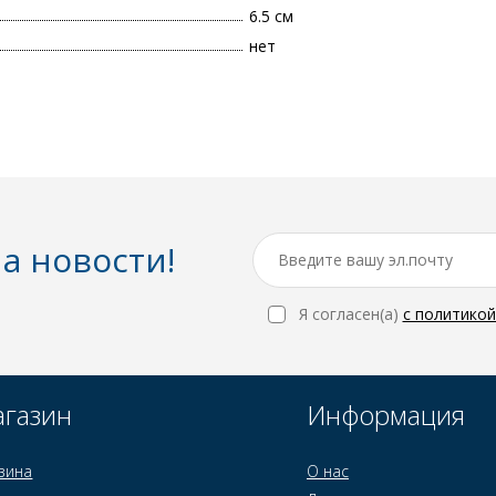
6.5 см
нет
а новости!
Я согласен(a)
с политико
газин
Информация
зина
О нас