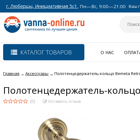
г. Люберцы, Инициативная 5с1
, Пн—Вс, 9:00—21:00
Ваш г
КАТАЛОГ ТОВАРОВ
О НАС
ОПЛАТ
Главная
Аксессуары
Полотенцедержатель-кольцо Bemeta Retro 1
→
→
Полотенцедержатель-кольцо B
(0)
Оставить отзыв