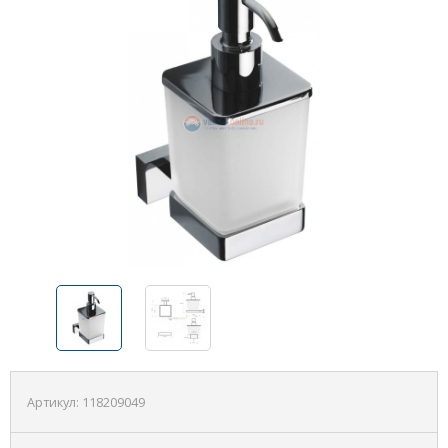
Артикул:
118209049