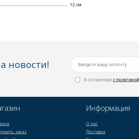
12 см
а новости!
Я согласен(a)
с политико
газин
Информация
зина
О нас
рмить заказ
Доставка