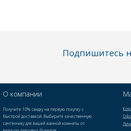
Подпишитесь н
О компании
Ма
Кор
Получите 10% скидку на первую покупку с
быстрой доставкой. Выберите качественную
Офо
сантехнику для вашей ванной комнаты от
Лич
ведущих мировых брендов.