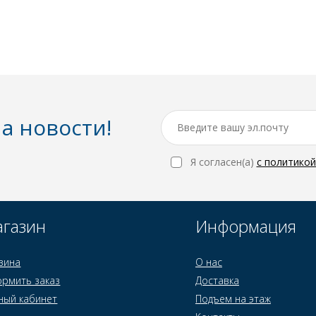
а новости!
Я согласен(a)
с политико
газин
Информация
зина
О нас
рмить заказ
Доставка
ный кабинет
Подъем на этаж