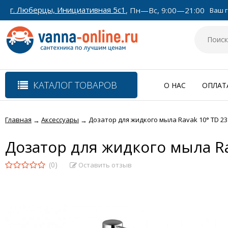
г. Люберцы, Инициативная 5с1
, Пн—Вс, 9:00—21:00
Ваш г
КАТАЛОГ ТОВАРОВ
О НАС
ОПЛАТ
Главная
Аксессуары
Дозатор для жидкого мыла Ravak 10° TD 23
→
→
Дозатор для жидкого мыла Ra
(0)
Оставить отзыв