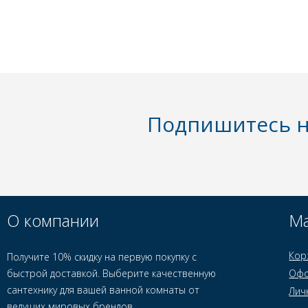
Подпишитесь н
О компании
Ма
Кор
Получите 10% скидку на первую покупку с
быстрой доставкой. Выберите качественную
Офо
сантехнику для вашей ванной комнаты от
Лич
ведущих мировых брендов.