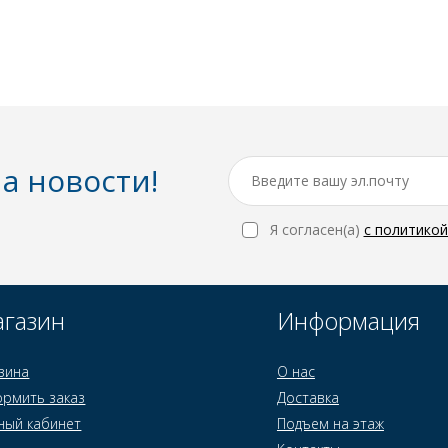
а новости!
Я согласен(a)
с политико
газин
Информация
зина
О нас
рмить заказ
Доставка
ный кабинет
Подъем на этаж