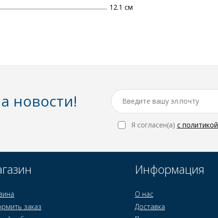
12.1 см
а новости!
Я согласен(a)
с политико
газин
Информация
зина
О нас
рмить заказ
Доставка