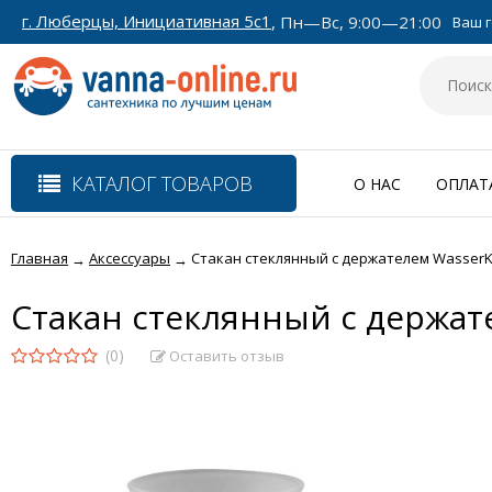
г. Люберцы, Инициативная 5с1
, Пн—Вс, 9:00—21:00
Ваш г
КАТАЛОГ ТОВАРОВ
О НАС
ОПЛАТ
Главная
Аксессуары
Стакан стеклянный с держателем WasserK
→
→
Стакан стеклянный с держа
(0)
Оставить отзыв