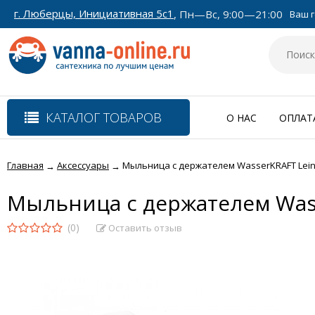
г. Люберцы, Инициативная 5с1
, Пн—Вс, 9:00—21:00
Ваш г
КАТАЛОГ ТОВАРОВ
О НАС
ОПЛАТ
Главная
Аксессуары
Мыльница с держателем WasserKRAFT Lein
→
→
Мыльница с держателем Was
(0)
Оставить отзыв