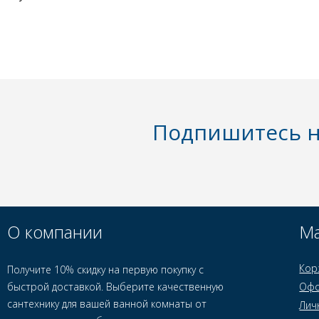
Подпишитесь н
О компании
Ма
Кор
Получите 10% скидку на первую покупку с
быстрой доставкой. Выберите качественную
Офо
сантехнику для вашей ванной комнаты от
Лич