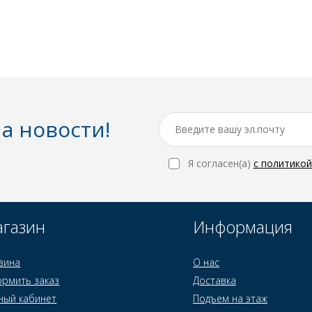
а новости!
Я согласен(a)
с политико
газин
Информация
зина
О нас
рмить заказ
Доставка
ный кабинет
Подъем на этаж