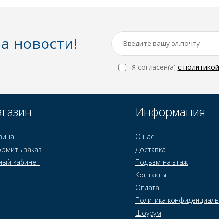
а новости!
Я согласен(a)
с политико
газин
Информация
зина
О нас
рмить заказ
Доставка
ный кабинет
Подъем на этаж
Контакты
Оплата
Политика конфиденциаль
Шоурум