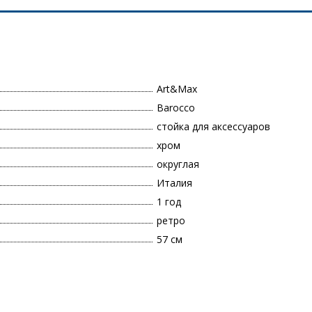
Art&Max
Barocco
стойка для аксессуаров
хром
округлая
Италия
1 год
ретро
57 см