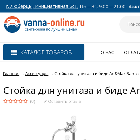
г. Люберцы, Инициативная 5с1
, Пн—Вс, 9:00—21:00
Ваш г
КАТАЛОГ ТОВАРОВ
О НАС
ОПЛАТ
Главная
Аксессуары
Стойка для унитаза и биде Art&Max Barocco 
→
→
Стойка для унитаза и биде Ar
(0)
Оставить отзыв